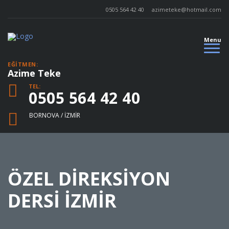
0505 564 42 40
azimeteke@hotmail.com
Menu
EĞITMEN:
Azime Teke
TEL:
0505 564 42 40
BORNOVA / İZMIR
ÖZEL DIREKSIYON
DERSI İZMIR